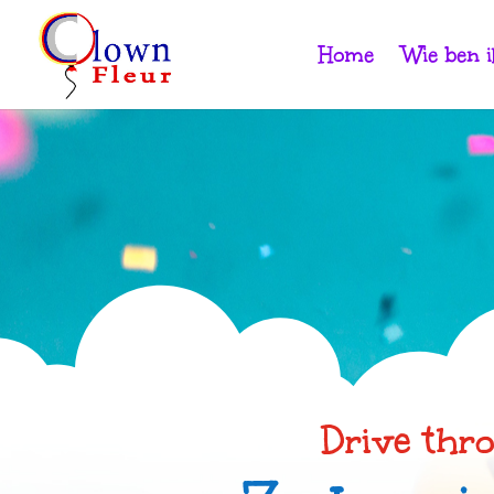
Home
Wie ben i
Drive thro