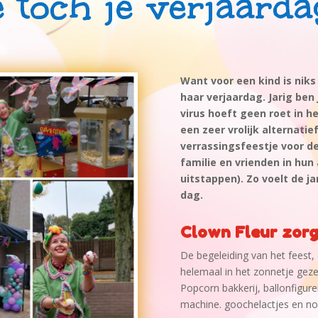
 tóch je verjaardag
Want voor een kind is niks 
haar verjaardag.
Jarig ben
virus hoeft geen roet in h
een zeer vrolijk alternatie
verrassingsfeestje voor d
familie en vrienden in hun
uitstappen). Zo voelt de ja
dag.
Clown Fleur zorg
De begeleiding van het feest,
helemaal in het zonnetje geze
Popcorn bakkerij, ballonfigur
machine. goochelactjes en no