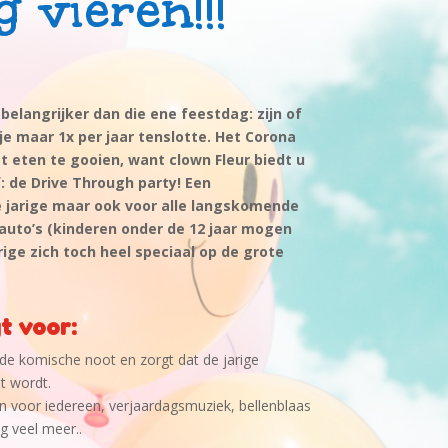
 vieren!!!
belangrijker dan die ene feestdag: zijn of
 je maar 1x per jaar tenslotte.
Het Corona
et eten te gooien, want clown Fleur biedt u
f: de Drive Through party! Een
e jarige maar ook voor alle langskomende
 auto’s (kinderen onder de 12 jaar mogen
rige zich toch heel speciaal op de grote
t voor:
 de komische noot en zorgt dat de jarige
t wordt.
en voor iedereen, verjaardagsmuziek, bellenblaas
g veel meer..