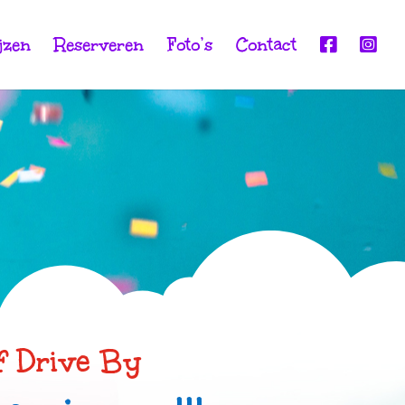
jzen
Reserveren
Foto’s
Contact
of Drive By