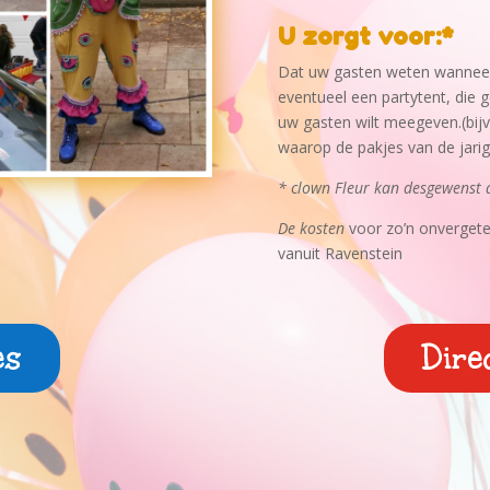
U zorgt voor:*
Dat uw gasten weten wanneer 
eventueel een partytent, die ge
uw gasten wilt meegeven.(bijv
waarop de pakjes van de jarig
* clown Fleur kan desgewenst d
De kosten
voor zo’n onvergetel
vanuit Ravenstein
es
Dire