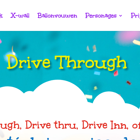
k
X-wall
Ballonvouwen
Personages
Pri
Drive Through
ugh, Drive thru, Drive Inn, 